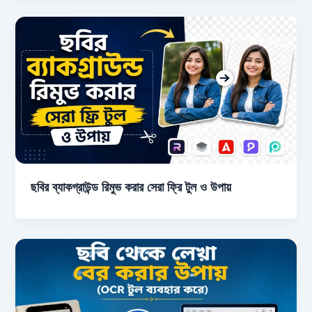
ছবির ব্যাকগ্রাউন্ড রিমুভ করার সেরা ফ্রি টুল ও উপায়