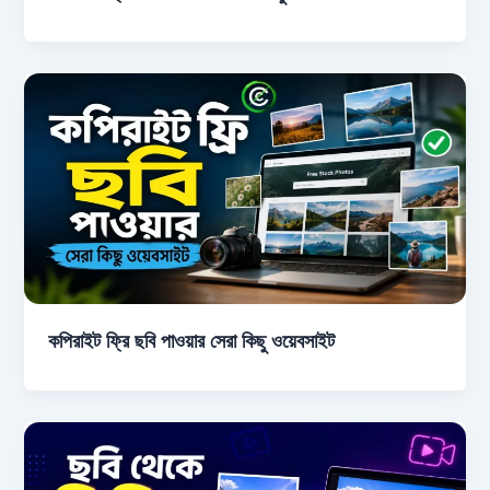
কপিরাইট ফ্রি ছবি পাওয়ার সেরা কিছু ওয়েবসাইট