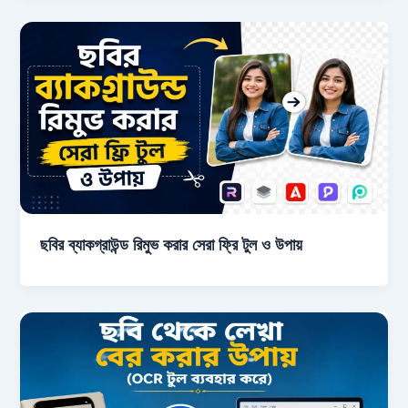
ছবির ব্যাকগ্রাউন্ড রিমুভ করার সেরা ফ্রি টুল ও উপায়