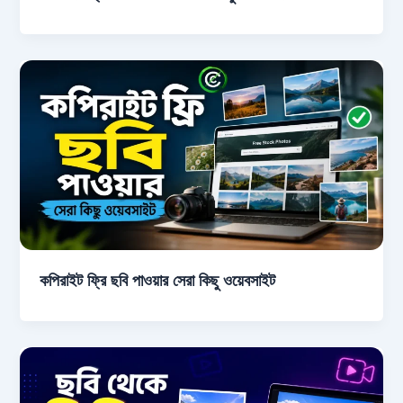
কপিরাইট ফ্রি ছবি পাওয়ার সেরা কিছু ওয়েবসাইট