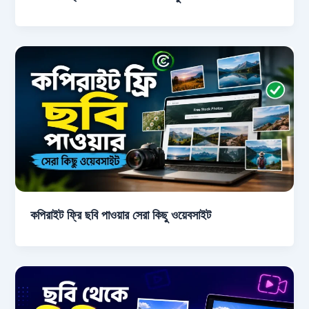
কপিরাইট ফ্রি ছবি পাওয়ার সেরা কিছু ওয়েবসাইট