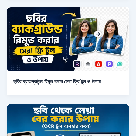
ছবির ব্যাকগ্রাউন্ড রিমুভ করার সেরা ফ্রি টুল ও উপায়