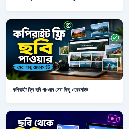
কপিরাইট ফ্রি ছবি পাওয়ার সেরা কিছু ওয়েবসাইট