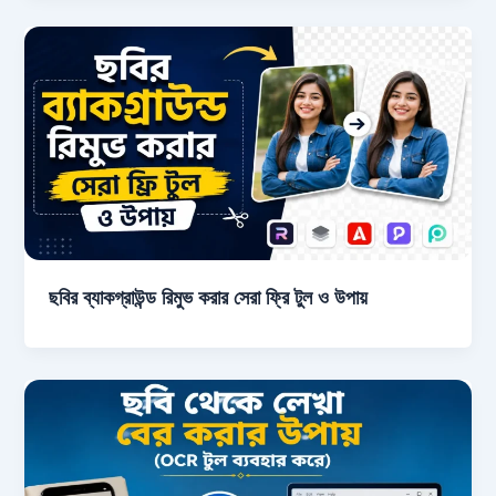
ছবির ব্যাকগ্রাউন্ড রিমুভ করার সেরা ফ্রি টুল ও উপায়