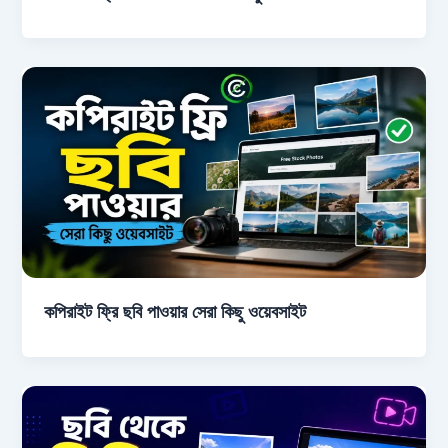
কপিরাইট ফ্রি ছবি পাওয়ার সেরা কিছু ওয়েবসাইট