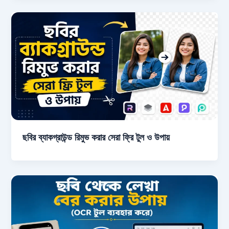
ছবির ব্যাকগ্রাউন্ড রিমুভ করার সেরা ফ্রি টুল ও উপায়