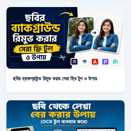
ছবির ব্যাকগ্রাউন্ড রিমুভ করার সেরা ফ্রি টুল ও উপায়