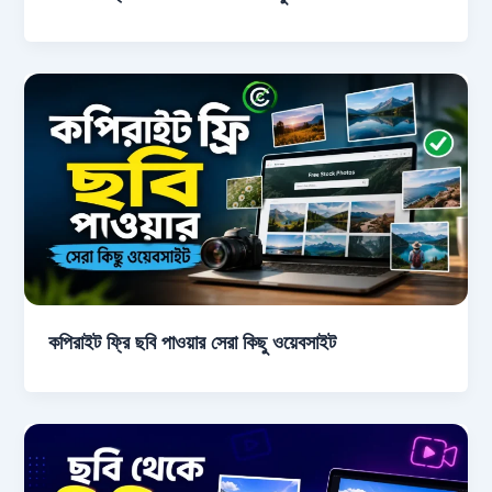
কপিরাইট ফ্রি ছবি পাওয়ার সেরা কিছু ওয়েবসাইট