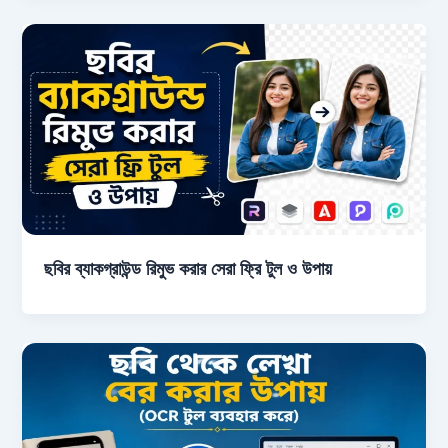
ছবির ব্যাকগ্রাউন্ড রিমুভ করার সেরা ফ্রি টুল ও উপায়