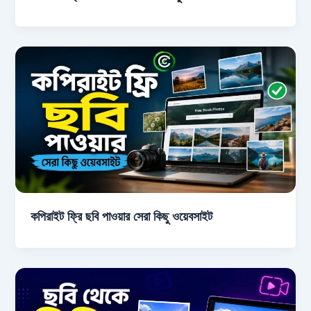
কপিরাইট ফ্রি ছবি পাওয়ার সেরা কিছু ওয়েবসাইট