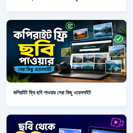
কপিরাইট ফ্রি ছবি পাওয়ার সেরা কিছু ওয়েবসাইট