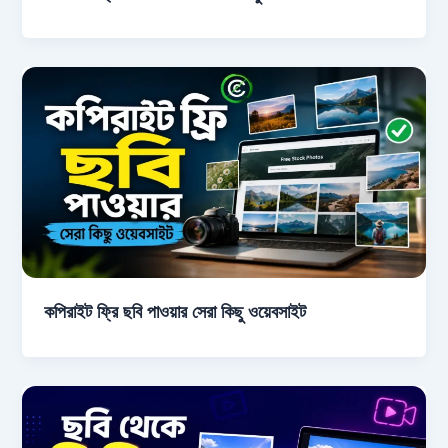
কপিরাইট ফ্রি ছবি পাওয়ার সেরা কিছু ওয়েবসাইট