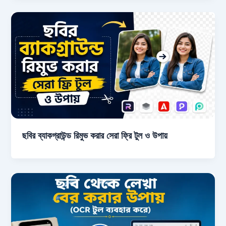
ছবির ব্যাকগ্রাউন্ড রিমুভ করার সেরা ফ্রি টুল ও উপায়