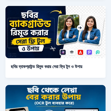
ছবির ব্যাকগ্রাউন্ড রিমুভ করার সেরা ফ্রি টুল ও উপায়