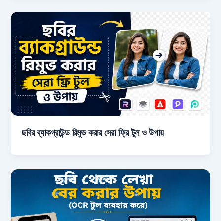
ছবির ব্যাকগ্রাউন্ড রিমুভ করার সেরা ফ্রি টুল ও উপায়