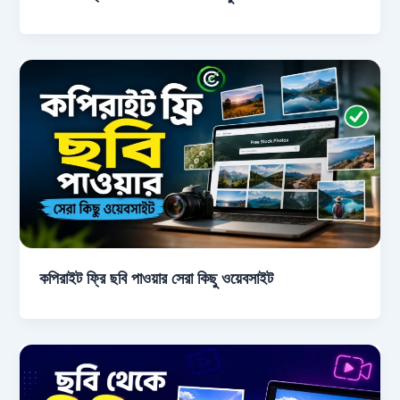
কপিরাইট ফ্রি ছবি পাওয়ার সেরা কিছু ওয়েবসাইট