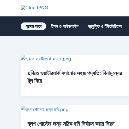
Skip
to
CloudPNG
content
প্রথম পাতা
টিপস ও গাইডলাইন
প্রযুক্তি ও টিউটোরিয়াল
ছবিতে ওয়াটারমার্ক বসানোর সহজ পদ্ধতি: বিনামূল্যের
টুল দিয়ে
ব্লগ পোস্টের জন্য সঠিক ছবি নির্বাচন করার নিয়ম