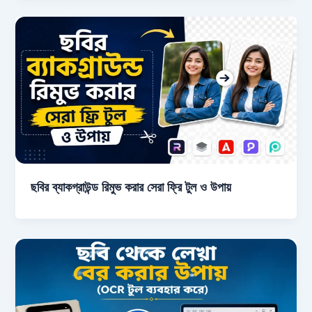
ছবির ব্যাকগ্রাউন্ড রিমুভ করার সেরা ফ্রি টুল ও উপায়