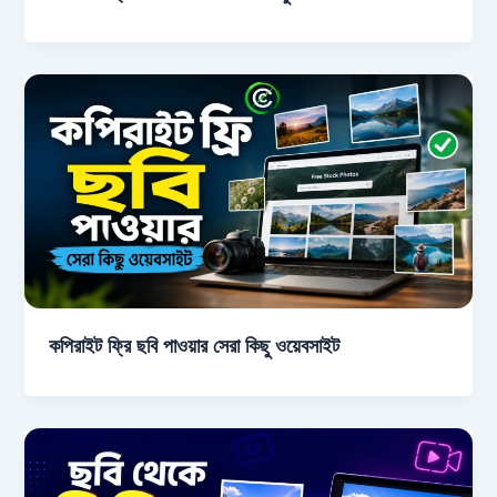
কপিরাইট ফ্রি ছবি পাওয়ার সেরা কিছু ওয়েবসাইট