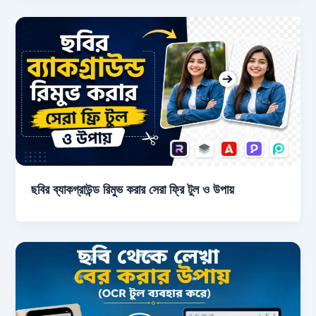
ছবির ব্যাকগ্রাউন্ড রিমুভ করার সেরা ফ্রি টুল ও উপায়