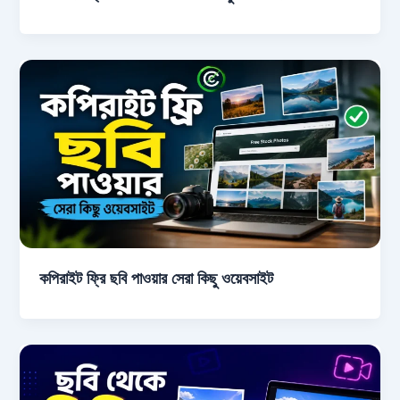
কপিরাইট ফ্রি ছবি পাওয়ার সেরা কিছু ওয়েবসাইট