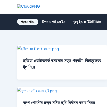
Skip
to
CloudPNG
content
প্রথম পাতা
টিপস ও গাইডলাইন
প্রযুক্তি ও টিউটোরিয়াল
ছবিতে ওয়াটারমার্ক বসানোর সহজ পদ্ধতি: বিনামূল্যের
টুল দিয়ে
ব্লগ পোস্টের জন্য সঠিক ছবি নির্বাচন করার নিয়ম