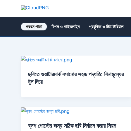
Skip
to
CloudPNG
content
প্রথম পাতা
টিপস ও গাইডলাইন
প্রযুক্তি ও টিউটোরিয়াল
ছবিতে ওয়াটারমার্ক বসানোর সহজ পদ্ধতি: বিনামূল্যের
টুল দিয়ে
ব্লগ পোস্টের জন্য সঠিক ছবি নির্বাচন করার নিয়ম