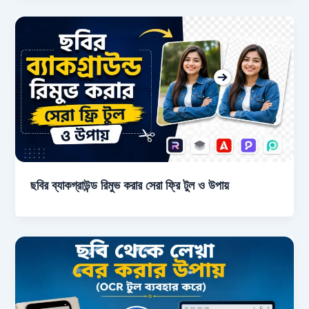
ছবির ব্যাকগ্রাউন্ড রিমুভ করার সেরা ফ্রি টুল ও উপায়