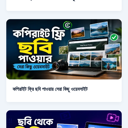
কপিরাইট ফ্রি ছবি পাওয়ার সেরা কিছু ওয়েবসাইট