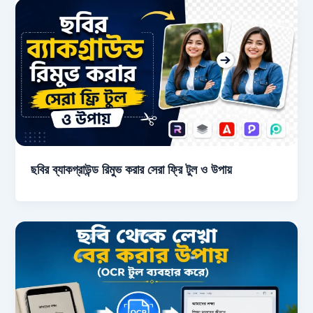
ছবির ব্যাকগ্রাউন্ড রিমুভ করার সেরা ফ্রি টুল ও উপায়