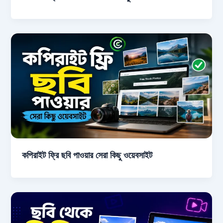
কপিরাইট ফ্রি ছবি পাওয়ার সেরা কিছু ওয়েবসাইট