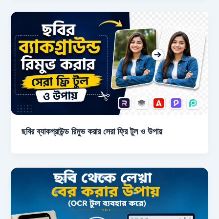
ছবির ব্যাকগ্রাউন্ড রিমুভ করার সেরা ফ্রি টুল ও উপায়