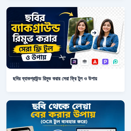
ছবির ব্যাকগ্রাউন্ড রিমুভ করার সেরা ফ্রি টুল ও উপায়