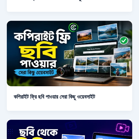
কপিরাইট ফ্রি ছবি পাওয়ার সেরা কিছু ওয়েবসাইট