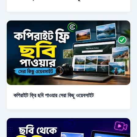
কপিরাইট ফ্রি ছবি পাওয়ার সেরা কিছু ওয়েবসাইট