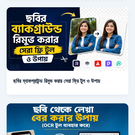
ছবির ব্যাকগ্রাউন্ড রিমুভ করার সেরা ফ্রি টুল ও উপায়