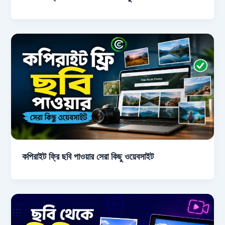
কপিরাইট ফ্রি ছবি পাওয়ার সেরা কিছু ওয়েবসাইট