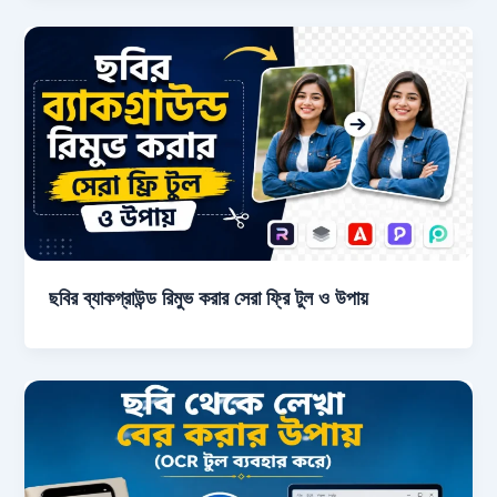
ছবির ব্যাকগ্রাউন্ড রিমুভ করার সেরা ফ্রি টুল ও উপায়