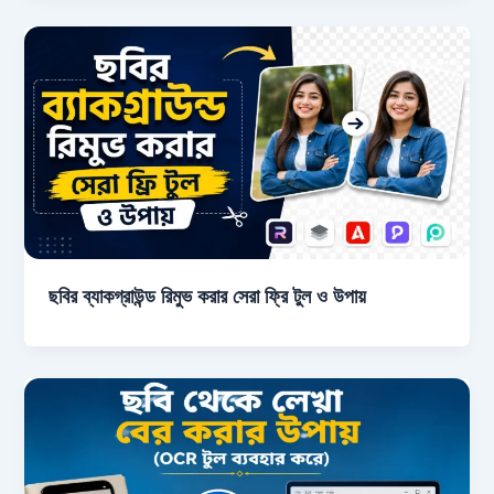
ছবির ব্যাকগ্রাউন্ড রিমুভ করার সেরা ফ্রি টুল ও উপায়