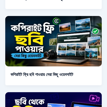
কপিরাইট ফ্রি ছবি পাওয়ার সেরা কিছু ওয়েবসাইট