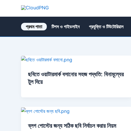
Skip
to
CloudPNG
content
প্রথম পাতা
টিপস ও গাইডলাইন
প্রযুক্তি ও টিউটোরিয়াল
ছবিতে ওয়াটারমার্ক বসানোর সহজ পদ্ধতি: বিনামূল্যের
টুল দিয়ে
ব্লগ পোস্টের জন্য সঠিক ছবি নির্বাচন করার নিয়ম