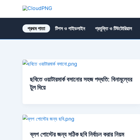
Skip
to
CloudPNG
content
প্রথম পাতা
টিপস ও গাইডলাইন
প্রযুক্তি ও টিউটোরিয়াল
ছবিতে ওয়াটারমার্ক বসানোর সহজ পদ্ধতি: বিনামূল্যের
টুল দিয়ে
ব্লগ পোস্টের জন্য সঠিক ছবি নির্বাচন করার নিয়ম